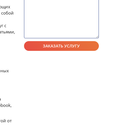
яющих
 собой
г с
атьями,
ьных
а
ebook,
той от