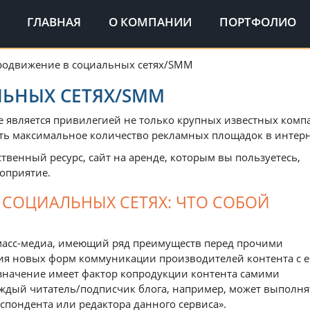
ГЛАВНАЯ
О КОМПАНИИ
ПОРТФОЛИО
родвижение в социальных сетях/SMM
ЬНЫХ СЕТЯХ/SMM
е является привилегией не только крупных известных комп
ь максимальное количество рекламных площадок в интерн
венный ресурс, сайт на аренде, которым вы пользуетесь,
роприятие.
 СОЦИАЛЬНЫХ СЕТЯХ: ЧТО СОБОЙ
д масс-медиа, имеющий ряд преимуществ перед прочими
ния новых форм коммуникации производителей контента с е
значение имеет фактор копродукции контента самими
аждый читатель/подписчик блога, например, может выполня
спондента или редактора данного сервиса».