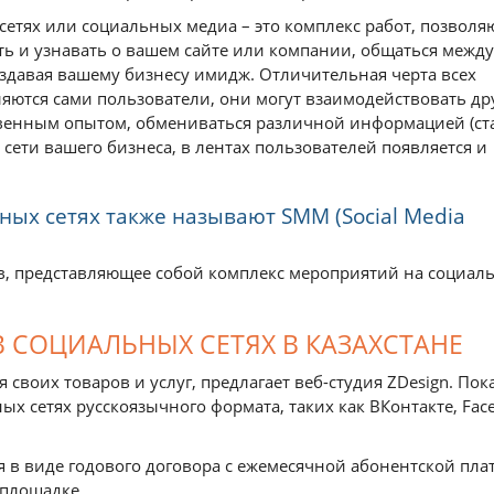
етях или социальных медиа – это комплекс работ, позвол
ь и узнавать о вашем сайте или компании, общаться между
оздавая вашему бизнесу имидж. Отличительная черта всех
яются сами пользователи, они могут взаимодействовать дру
твенным опытом, обмениваться различной информацией (ст
сети вашего бизнеса, в лентах пользователей появляется и
ых сетях также называют SMM (Social Media
в, представляющее собой комплекс мероприятий на социал
 СОЦИАЛЬНЫХ СЕТЯХ В КАЗАХСТАНЕ
своих товаров и услуг, предлагает веб-студия ZDesign. Пок
 сетях русскоязычного формата, таких как ВКонтакте, Fac
в виде годового договора с ежемесячной абонентской пла
 площадке.